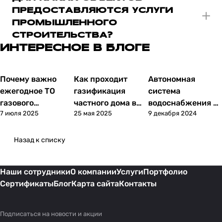
ПРЕДОСТАВЛЯЮТСЯ УСЛУГИ
ПРОМЫШЛЕННОГО
СТРОИТЕЛЬСТВА?
ИНТЕРЕСНОЕ В БЛОГЕ
Почему важно
Как проходит
Автономная
Статьи
Статьи
Статьи
ежегодное ТО
газификация
система
газового
частного дома в
водоснабжения –
7 июля 2025
25 мая 2025
9 декабря 2024
оборудования:
Московской
что это, из чего
штрафы и риски
области:
состоит, и как ее
пошаговая
обустроить
Назад к списку
инструкция
Наши сотрудники
О компании
Услуги
Портфолио
Сертификаты
Блог
Карта сайта
Контакты
Подписаться
на новости и акции