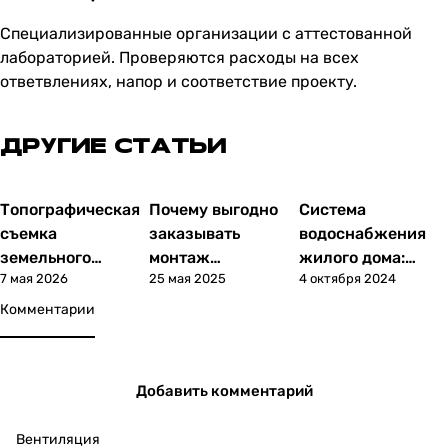
Специализированные организации с аттестованной
лабораторией. Проверяются расходы на всех
ответвлениях, напор и соответствие проекту.
ДРУГИЕ СТАТЬИ
Топографическая
Почему выгодно
Система
Статьи
Статьи
Статьи
съемка
заказывать
водоснабжения
земельного
монтаж
жилого дома:
7 мая 2026
25 мая 2025
4 октября 2024
участка: создаем
инженерных
схемы монтажа,
точную карту
систем под ключ?
устранение
Комментарии
местности
типичных
неисправностей
Добавить комментарий
Вентиляция