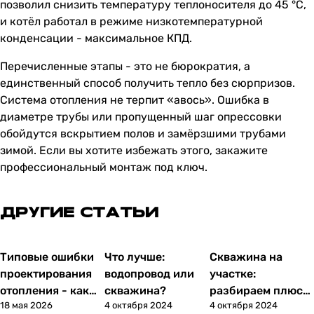
позволил снизить температуру теплоносителя до 45 °C,
и котёл работал в режиме низкотемпературной
конденсации - максимальное КПД.
Перечисленные этапы - это не бюрократия, а
единственный способ получить тепло без сюрпризов.
Система отопления не терпит «авось». Ошибка в
диаметре трубы или пропущенный шаг опрессовки
обойдутся вскрытием полов и замёрзшими трубами
зимой. Если вы хотите избежать этого, закажите
профессиональный монтаж под ключ.
ДРУГИЕ СТАТЬИ
Типовые ошибки
Что лучше:
Скважина на
Статьи
Статьи
Статьи
проектирования
водопровод или
участке:
отопления - как
скважина?
разбираем плюсы
18 мая 2026
4 октября 2024
4 октября 2024
их не допустить
и минусы,