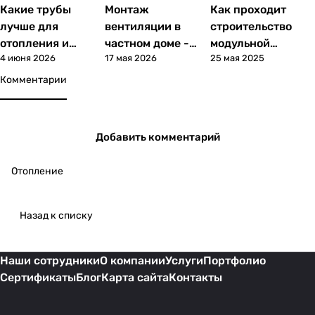
Какие трубы
Монтаж
Как проходит
Статьи
Статьи
Статьи
лучше для
вентиляции в
строительство
отопления и
частном доме -
модульной
4 июня 2026
17 мая 2026
25 мая 2025
водоснабжения:
этапы, сроки,
котельной: этапы,
сравнение
цены
сроки,
Комментарии
материалов
оборудование
Добавить комментарий
Отопление
Назад к списку
Наши сотрудники
О компании
Услуги
Портфолио
Сертификаты
Блог
Карта сайта
Контакты