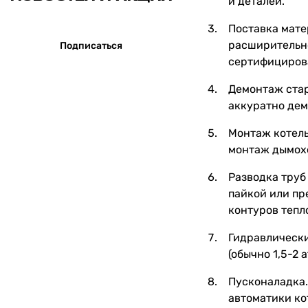
и деталей.
Поставка мате
расширительно
Подписаться
сертифициров
Демонтаж стар
аккуратно дем
Монтаж котель
монтаж дымохо
Разводка труб
пайкой или пр
контуров тепл
Гидравлически
(обычно 1,5-2
Пусконаладка.
автоматики ко