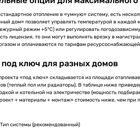
льные опции для максимального
 стандартное отопление в «умную» систему, есть неско
ный дом» позволяет управлять температурой в каждой к
дежурный режим +5°C) или регулировать погодозависимую
сть лицензия, то они могут выполнять врезку в магистра
оргазом и оплачиваются по тарифам ресурсоснабжающей 
 под ключ для разных домов
проекта «под ключ» складывается из площади отаплива
в (теплый пол или радиаторы). В таблице ниже приведе
одкой и котельной на электричестве (мощность подбирае
проект + материалы + монтаж» стоимость ниже, чем при 
Тип системы (рекомендованный)