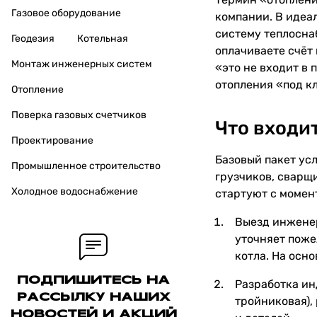
Газовое оборудование
компании. В идеа
систему теплосна
Геодезия
Котельная
оплачиваете счёт 
Монтаж инженерных систем
«это не входит в
отопления «под кл
Отопление
Поверка газовых счетчиков
Что входи
Проектирование
Базовый пакет ус
Промышленное строительство
грузчиков, сварщ
Холодное водоснабжение
стартуют с момен
Выезд инженер
уточняет поже
котла. На осно
ПОДПИШИТЕСЬ НА
Разработка ин
РАССЫЛКУ НАШИХ
тройниковая),
НОВОСТЕЙ И АКЦИЙ