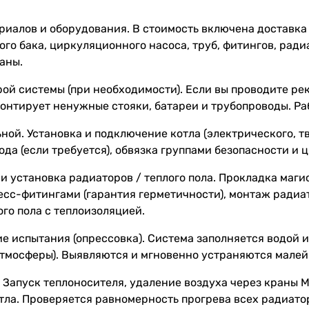
риалов и оборудования. В стоимость включена доставка 
го бака, циркуляционного насоса, труб, фитингов, рад
аны.
ой системы (при необходимости). Если вы проводите ре
онтирует ненужные стояки, батареи и трубопроводы. Раб
ной. Установка и подключение котла (электрического, тв
да (если требуется), обвязка группами безопасности и
 и установка радиаторов / теплого пола. Прокладка маг
есс-фитингами (гарантия герметичности), монтаж ради
ого пола с теплоизоляцией.
е испытания (опрессовка). Система заполняется водой
 атмосферы). Выявляются и мгновенно устраняются мале
 Запуск теплоносителя, удаление воздуха через краны М
тла. Проверяется равномерность прогрева всех радиато