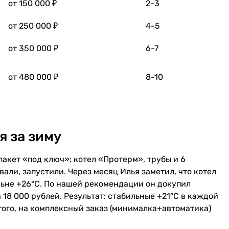
от 150 000 ₽
2-3
от 250 000 ₽
4-5
от 350 000 ₽
6-7
от 480 000 ₽
8-10
я за зиму
пакет «под ключ»: котел «Протерм», трубы и 6
али, запустили. Через месяц Илья заметил, что котел
альне +26°C. По нашей рекомендации он докупил
18 000 рублей. Результат: стабильные +21°C в каждой
 того, на комплексный заказ (минималка+автоматика)