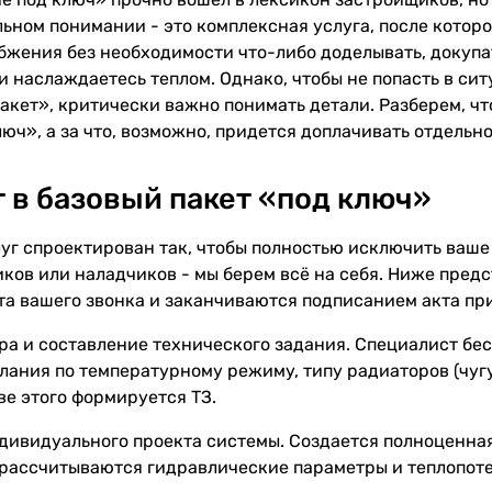
льном понимании - это комплексная услуга, после котор
бжения без необходимости что-либо доделывать, докупа
и наслаждаетесь теплом. Однако, чтобы не попасть в си
 пакет», критически важно понимать детали. Разберем, 
юч», а за что, возможно, придется доплачивать отдельно
т в базовый пакет «под ключ»
луг спроектирован так, чтобы полностью исключить ваше
иков или наладчиков - мы берем всё на себя. Ниже пре
та вашего звонка и заканчиваются подписанием акта пр
а и составление технического задания. Специалист бес
лания по температурному режиму, типу радиаторов (чуг
ве этого формируется ТЗ.
дивидуального проекта системы. Создается полноценная
 рассчитываются гидравлические параметры и теплопот