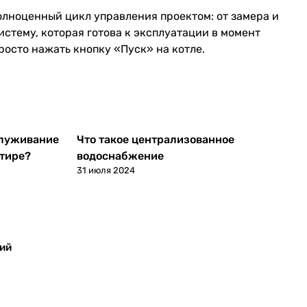
полноценный цикл управления проектом: от замера и
стему, которая готова к эксплуатации в момент
росто нажать кнопку «Пуск» на котле.
служивание
Что такое централизованное
Статьи
ртире?
водоснабжение
31 июля 2024
ий