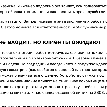
казчика. Инженер подробно объясняет, как пользоваться
оры обращать внимание и как продлить срок службы си
сплуатацию. Вы подписываете акт выполненных работ, п
 С этого момента вся ответственность и обслуживание 
 не входит, но клиенты ожидают
что есть категория работ, которую заказчики по привыч
строительным или электромонтажным. В базовый пакет э
 и надежные подрядчики всегда честно предупреждают о
ую геометрию (железобетон с высокой плотностью арма
 может оплачиваться отдельно. Устройство стяжки под т
ки и выравнивание влияют на финишное покрытие (плитку
т щитка до агрегата и установить розетку - небольшая ра
 замена щитка или прокладка отдельной линии на 380В, 